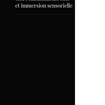
Tendances décoration
événementielle 2026 :
entre minimalisme luxe
et immersion sensorielle