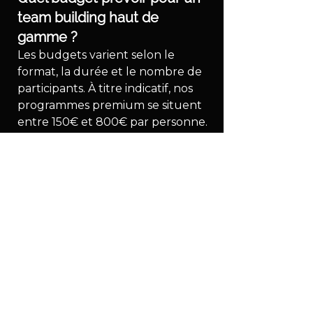
team building haut de 
gamme ?
Les budgets varient selon le 
format, la durée et le nombre de 
participants. À titre indicatif, nos 
programmes premium se situent 
entre 150€ et 800€ par personne. 
Nous établissons un devis détaillé 
après le brief.
Intervenez-vous hors de 
Lyon ?
Oui. Nous organisons des 
programmes incentive dans toute 
la France (Paris, Bordeaux, 
Marseille, stations alpines) et en 
Europe.