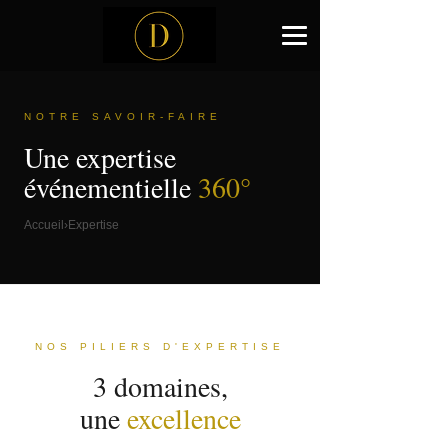
NOTRE SAVOIR-FAIRE
Une expertise
événementielle
360°
Accueil
›
Expertise
NOS PILIERS D'EXPERTISE
3 domaines,
une
excellence