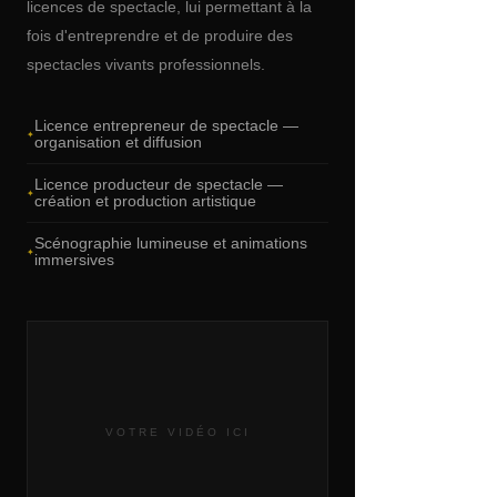
licences de spectacle, lui permettant à la
fois d'entreprendre et de produire des
spectacles vivants professionnels.
Licence entrepreneur de spectacle —
organisation et diffusion
Licence producteur de spectacle —
création et production artistique
Scénographie lumineuse et animations
immersives
VOTRE VIDÉO ICI