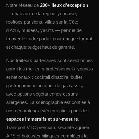
Notre réseau de
200+ lieux d'exception
— châteaux de la région lyonnaise,
rooftops parisiens, villas sur la Côte
d'Azur, musées, yachts — permet de
trouver le cadre parfait pour chaque format
et chaque budget haut de gamme.
Nos traiteurs partenaires sont sélectionnés
parmi les meilleurs professionnels lyonnais
et nationaux : cocktail dinatoire, buffet
gastronomique ou dîner de gala assis,
avec options végétariennes et sans
allergènes. La scénographie est confiée à
nos décorateurs événementiels pour des
espaces immersifs et sur-mesure
.
Transport VTC premium, sécurité agréée
APS et hôtesses bilingues complètent la