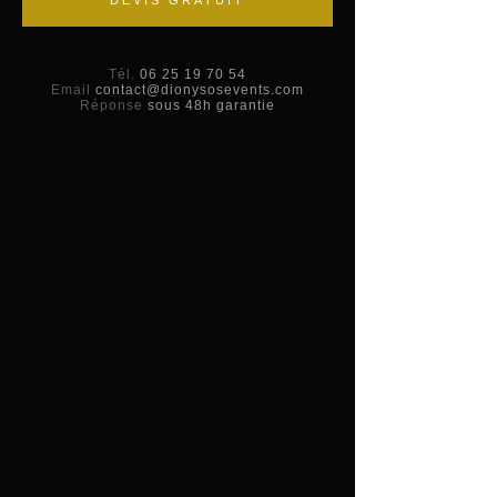
DEVIS GRATUIT
Tél.
06 25 19 70 54
Email
contact@dionysosevents.com
Réponse
sous 48h garantie