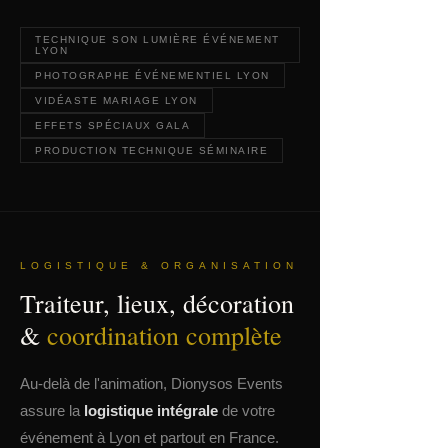
TECHNIQUE SON LUMIÈRE ÉVÉNEMENT
LYON
PHOTOGRAPHE ÉVÉNEMENTIEL LYON
VIDÉASTE MARIAGE LYON
EFFETS SPÉCIAUX GALA
PRODUCTION TECHNIQUE SÉMINAIRE
LOGISTIQUE & ORGANISATION
Traiteur, lieux, décoration
&
coordination complète
Au-delà de l'animation, Dionysos Events
assure la
logistique intégrale
de votre
événement à Lyon et partout en France.