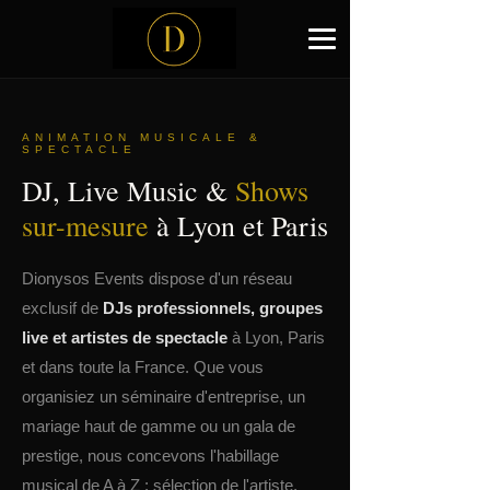
ANIMATION MUSICALE &
SPECTACLE
DJ, Live Music &
Shows
sur-mesure
à Lyon et Paris
Dionysos Events dispose d'un réseau
exclusif de
DJs professionnels, groupes
live et artistes de spectacle
à Lyon, Paris
et dans toute la France. Que vous
organisiez un séminaire d'entreprise, un
mariage haut de gamme ou un gala de
prestige, nous concevons l'habillage
musical de A à Z : sélection de l'artiste,