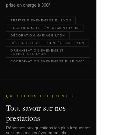
prise en charge à 360°.
TRAITEUR ÉVÉNEMENTIEL LYON
LOCATION SALLE ÉVÉNEMENT LYON
DÉCORATION MARIAGE LYON
HÔTESSE ACCUEIL CONFÉRENCE LYON
ORGANISATION ÉVÉNEMENT
ENTREPRISE LYON
COORDINATION ÉVÉNEMENTIELLE 360°
QUESTIONS FRÉQUENTES
Tout savoir sur nos
prestations
Réponses aux questions les plus fréquentes
sur nos services événementiels.