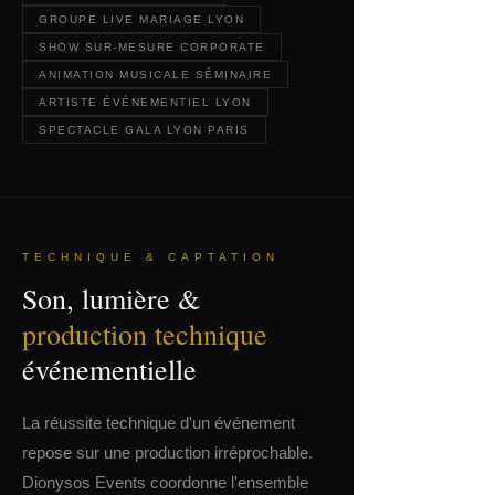
GROUPE LIVE MARIAGE LYON
SHOW SUR-MESURE CORPORATE
ANIMATION MUSICALE SÉMINAIRE
ARTISTE ÉVÉNEMENTIEL LYON
SPECTACLE GALA LYON PARIS
TECHNIQUE & CAPTATION
Son, lumière &
production technique
événementielle
La réussite technique d'un événement
repose sur une production irréprochable.
Dionysos Events coordonne l'ensemble