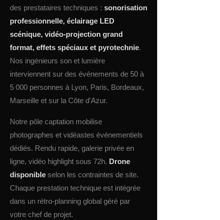
des prestataires techniques :
sonorisation
professionnelle, éclairage LED
scénique, vidéo-projection grand
format, effets spéciaux et pyrotechnie
.
Nos ingénieurs son et lumière
interviennent sur des événements de 50 à
5 000 personnes à Lyon, Paris, Bordeaux,
Marseille et sur la Côte d'Azur.
Notre pôle captation mobilise
photographes et vidéastes événementiels
dédiés. Rendu rapide, galerie privée en
ligne, vidéo highlight sous 72h.
Drone
disponible
selon les contraintes de site.
Chaque prestation technique est intégrée
dans un rétro-planning global géré par
votre chef de projet.