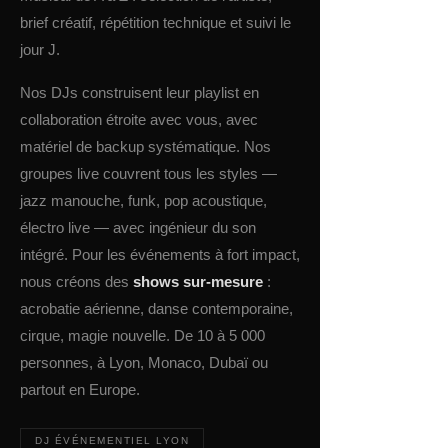
brief créatif, répétition technique et suivi le
jour J.
Nos DJs construisent leur playlist en
collaboration étroite avec vous, avec
matériel de backup systématique. Nos
groupes live couvrent tous les styles —
jazz manouche, funk, pop acoustique,
électro live — avec ingénieur du son
intégré. Pour les événements à fort impact,
nous créons des
shows sur-mesure
:
acrobatie aérienne, danse contemporaine,
cirque, magie nouvelle. De 10 à 5 000
personnes, à Lyon, Monaco, Dubaï ou
partout en Europe.
DJ ÉVÉNEMENTIEL LYON