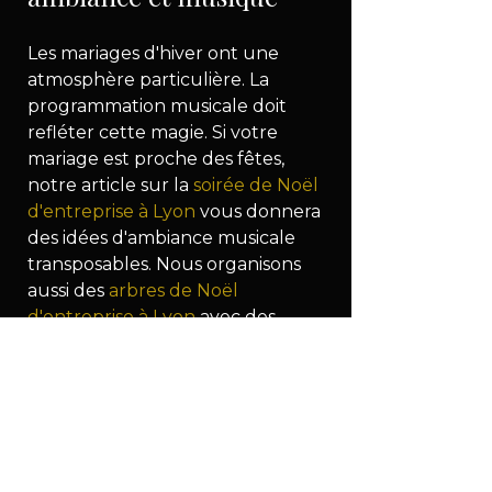
Les mariages d'hiver ont une 
atmosphère particulière. La 
programmation musicale doit 
refléter cette magie. Si votre 
mariage est proche des fêtes, 
notre article sur la 
soirée de Noël 
d'entreprise à Lyon
 vous donnera 
des idées d'ambiance musicale 
transposables. Nous organisons 
aussi des 
arbres de Noël 
d'entreprise à Lyon
 avec des 
formats DJ intégrés.
Pourquoi faire appel à 
Dionysos Events pour 
votre mariage à Lyon